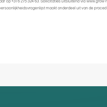
r op +31 6 275 324 63. Sollicitaties uitsluitend via www.grow
ersoonlijkheidsvragenlijst maakt onderdeel uit van de proced