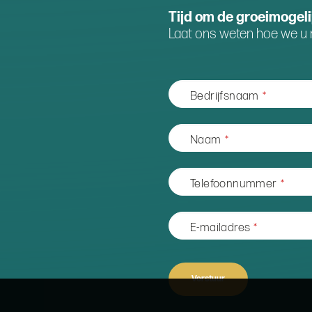
Tijd om de groeimogel
Laat ons weten hoe we u 
Bedrijfsnaam
*
Naam
*
Telefoonnummer
*
Website
E-mailadres
*
URL
*
Verstuur