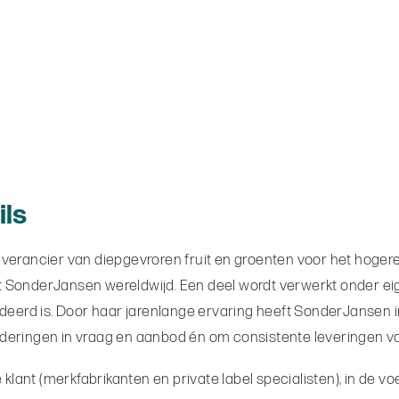
ils
 leverancier van diepgevroren fruit en groenten voor het hog
kt SonderJansen wereldwijd. Een deel wordt verwerkt onder eig
deerd is. Door haar jarenlange ervaring heeft SonderJansen i
anderingen in vraag en aanbod én om consistente leveringen vo
 klant (merkfabrikanten en private label specialisten), in de 