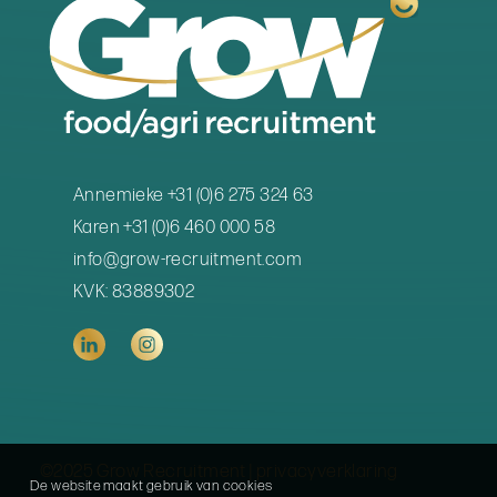
Annemieke +31 (0)6 275 324 63
Karen +31 (0)6 460 000 58
info@grow-recruitment.com
KVK: 83889302
©2025 Grow Recruitment |
privacyverklaring
De website maakt gebruik van cookies