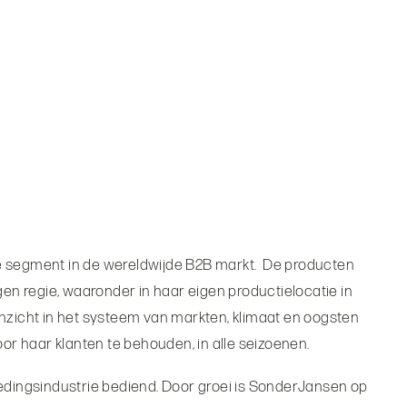
ere segment in de wereldwijde B2B markt. De producten
en regie, waaronder in haar eigen productielocatie in
nzicht in het systeem van markten, klimaat en oogsten
or haar klanten te behouden, in alle seizoenen.
voedingsindustrie bediend. Door groei is SonderJansen op