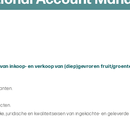
van inkoop- en verkoop van (diep)gevroren fruit/groent
anten.
acten.
ke, juridische en kwaliteitseisen van ingekochte- en geleverde