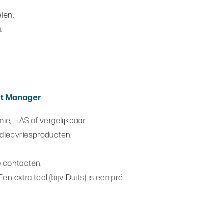
len.
.
nt Manager
ie, HAS of vergelijkbaar.
diepvriesproducten.
e contacten.
 extra taal (bijv. Duits) is een pré.