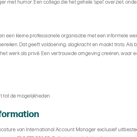
et humor. Een collega die het gehele ‘spel’ overziet, onderne
en een kleine professionele organisatie met een informele wer
bereiken. Dat geeft voldoening, slagkracht en maakt trots. Als 
het werk als privé. Een vertrouwde omgeving creëren, waar een
t tot de mogelijkheden.
nformation
acature van International Account Manager exclusief uitbest