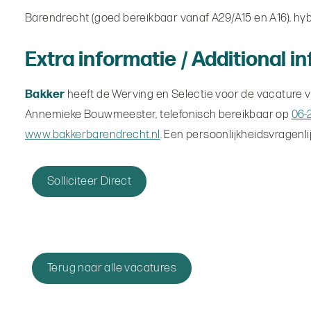
Barendrecht (goed bereikbaar vanaf A29/A15 en A16), hy
Extra informatie / Additional i
Bakker
heeft de Werving en Selectie voor de vacature 
Annemieke Bouwmeester, telefonisch bereikbaar op
06-
www.bakkerbarendrecht.nl
. Een persoonlijkheidsvragenl
Solliciteer Direct
Terug naar alle vacatures